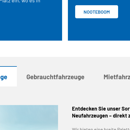
latz ein, wo es in
NOOTEBOOM
uge
Gebrauchtfahrzeuge
Mietfahr
Entdecken Sie unser Sor
Neufahrzeugen – direkt
Wir bieten eine breite Pale