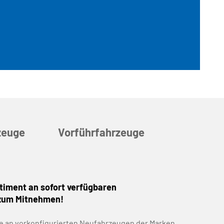
zeuge
Vorführfahrzeuge
timent an sofort verfügbaren
 zum Mitnehmen!
tte an vorkonfigurierten Neufahrzeugen der Marken