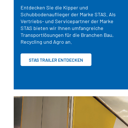
Entdecken Sie die Kipper und
Schubbodenauflieger der Marke STAS. Als
Vertriebs- und Servicepartner der Marke
STAS bieten wir Ihnen umfangreiche
Transportlösungen für die Branchen Bau,
Recycling und Agro an.
STAS TRAILER ENTDECKEN