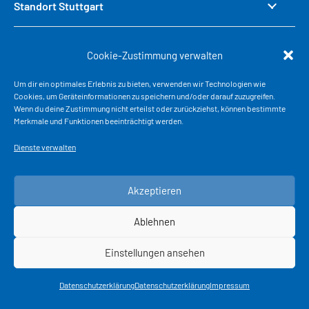
Standort Stuttgart
Cookie-Zustimmung verwalten
Standort Riegel a.K.
Um dir ein optimales Erlebnis zu bieten, verwenden wir Technologien wie
Cookies, um Geräteinformationen zu speichern und/oder darauf zuzugreifen.
Wenn du deine Zustimmung nicht erteilst oder zurückziehst, können bestimmte
Merkmale und Funktionen beeinträchtigt werden.
Standort Senden
Dienste verwalten
Akzeptieren
Standort Ostrach
Ablehnen
Einstellungen ansehen
Standort Offenburg
Datenschutzerklärung
Datenschutzerklärung
Impressum