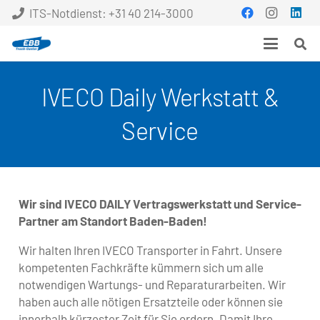
ITS-Notdienst: +31 40 214-3000
IVECO Daily Werkstatt &
Service
Wir sind IVECO DAILY Vertragswerkstatt und Service-
Partner am Standort Baden-Baden!
Wir halten Ihren IVECO Transporter in Fahrt. Unsere
kompetenten Fachkräfte kümmern sich um alle
notwendigen Wartungs- und Reparaturarbeiten. Wir
haben auch alle nötigen Ersatzteile oder können sie
innerhalb kürzester Zeit für Sie ordern. Damit Ihre