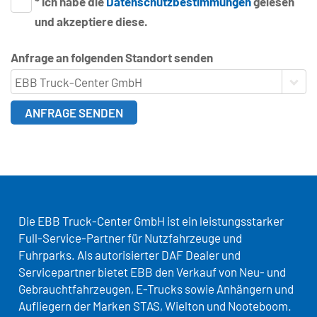
* Ich habe die
Datenschutzbestimmungen
gelesen
und akzeptiere diese.
Anfrage an folgenden Standort senden
EBB Truck-Center GmbH
ANFRAGE SENDEN
Die EBB Truck-Center GmbH ist ein leistungsstarker
Full-Service-Partner für Nutzfahrzeuge und
Fuhrparks. Als autorisierter DAF Dealer und
Servicepartner bietet EBB den Verkauf von Neu- und
Gebrauchtfahrzeugen, E-Trucks sowie Anhängern und
Aufliegern der Marken STAS, Wielton und Nooteboom.