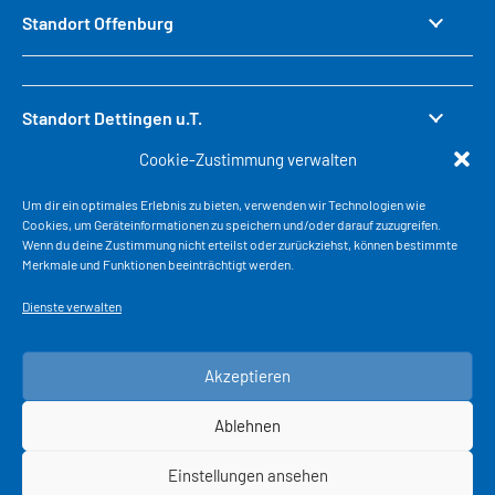
Standort Offenburg
Standort Dettingen u.T.
Cookie-Zustimmung verwalten
Um dir ein optimales Erlebnis zu bieten, verwenden wir Technologien wie
Standort Weinheim
Cookies, um Geräteinformationen zu speichern und/oder darauf zuzugreifen.
Wenn du deine Zustimmung nicht erteilst oder zurückziehst, können bestimmte
Merkmale und Funktionen beeinträchtigt werden.
Dienste verwalten
© 2026 EBB Truck-Center GmbH
Akzeptieren
AGB
Ablehnen
IMPRESSUM
Einstellungen ansehen