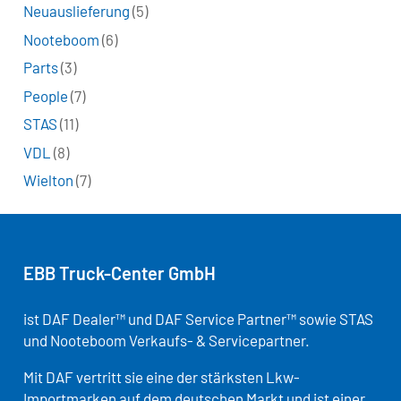
Neuauslieferung
(5)
Nooteboom
(6)
Parts
(3)
People
(7)
STAS
(11)
VDL
(8)
Wielton
(7)
EBB Truck-Center GmbH
ist DAF Dealer™ und DAF Service Partner™ sowie STAS
und Nooteboom Verkaufs- & Servicepartner.
Mit DAF vertritt sie eine der stärksten Lkw-
Importmarken auf dem deutschen Markt und ist einer