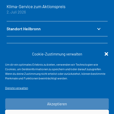
Klima-Service zum Aktionspreis
2. Juli 2026
Standort Heilbronn
Standort Baden-Baden
Cookie-Zustimmung verwalten
Um dir ein optimales Erlebnis zu bieten, verwenden wir Technologien wie
Cookies, um Geräteinformationen zu speichern und/oder darauf zuzugreifen.
Standort Stuttgart
Wenn du deine Zustimmung nicht erteilst oder zurückziehst, können bestimmte
Merkmale und Funktionen beeinträchtigt werden.
Dienste verwalten
Standort Dettingen u.T.
Akzeptieren