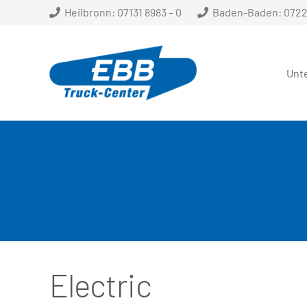
Heilbronn: 07131 8983 – 0
Baden-Baden: 07221
Unt
Electric