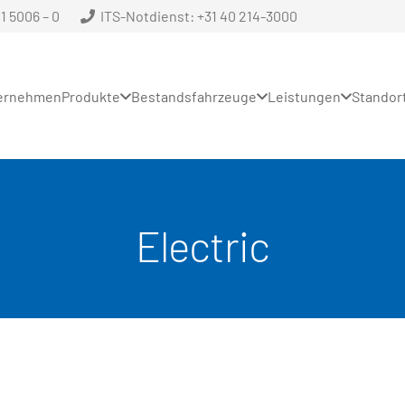
 5006 – 0
ITS-Notdienst: +31 40 214-3000
ernehmen
Produkte
Bestandsfahrzeuge
Leistungen
Standor
Electric